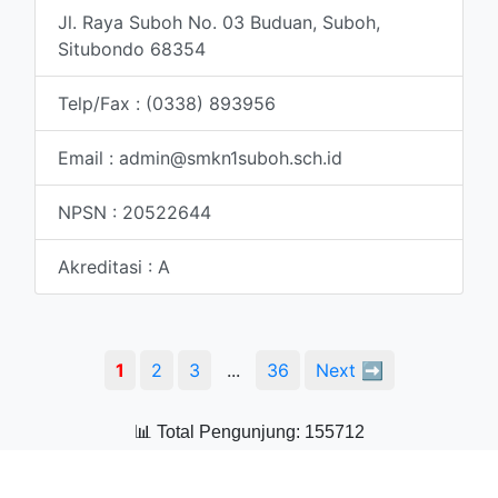
Jl. Raya Suboh No. 03 Buduan, Suboh,
Situbondo 68354
Telp/Fax : (0338) 893956
Email : admin@smkn1suboh.sch.id
NPSN : 20522644
Akreditasi : A
1
2
3
...
36
Next ➡️
📊 Total Pengunjung: 155712
Copyright © 2026 SMKN 1 Suboh Situbondo.